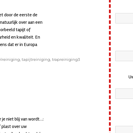
iet door de eerste de
 natuurlijk over aan een
orbeeld tapijt of
heid en kwaliteit. En
ens dat er in Europa
apijt Verven”
reiniging
,
tapijtreiniging
,
trapreiniging
3
Uw
je niet blij van wordt…:
f plast over uw