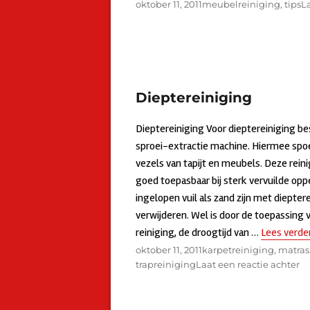
Geplaatst
oktober 11, 2011
Categorieën
meubelreiniging
,
tips
La
op
Dieptereiniging
Dieptereiniging Voor dieptereiniging b
sproei-extractie machine. Hiermee spo
vezels van tapijt en meubels. Deze rei
goed toepasbaar bij sterk vervuilde op
ingelopen vuil als zand zijn met diepter
verwijderen. Wel is door de toepassing 
reiniging, de droogtijd van …
Lees verde
Geplaatst
oktober 11, 2011
Categorieën
karpetreiniging
,
matras
op
trapreiniging
Laat een reactie achter
o
Di