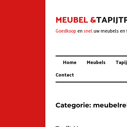
MEUBEL &
TAPIJT
Goedkoop
en
snel
uw meubels en 
Home
Meubels
Tapi
Contact
Categorie:
meubelre