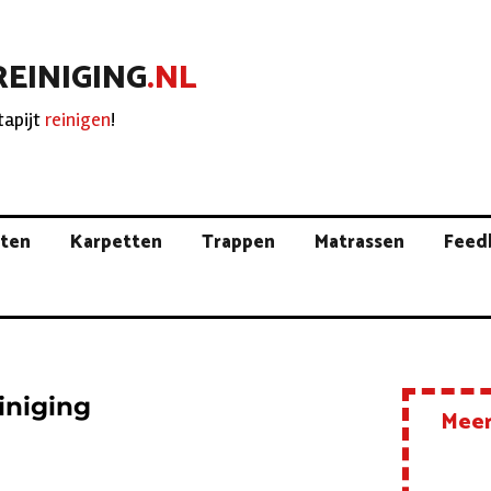
REINIGING
.NL
tapijt
reinigen
!
jten
Karpetten
Trappen
Matrassen
Feed
iniging
Meer