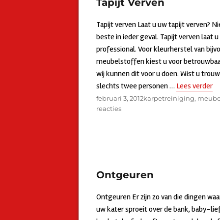
Tapijt Verven
Tapijt verven Laat u uw tapijt verven? N
beste in ieder geval. Tapijt verven laat u
professional. Voor kleurherstel van bijvo
meubelstoffen kiest u voor betrouwbaar
wij kunnen dit voor u doen. Wist u trouw
slechts twee personen …
Lees verder
“T
Geplaatst
februari 3, 2012
Categorieën
karpetreiniging
,
meubel
op
reacties
op
Tapijt
Verven
Ontgeuren
Ontgeuren Er zijn zo van die dingen waar 
uw kater sproeit over de bank, baby-lie