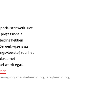
specialistenwerk. Het
 professionele
pleiding hebben
e werkwijze is als
ingsvloeistof voor het
rukvat met
sel wordt egaal
rder
“Koolzuurreiniging”
reiniging
,
meubelreiniging
,
tapijtreiniging
,
p
olzuurreiniging