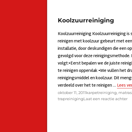
Koolzuurreiniging
Koolzuurreiniging Koolzuurreiniging is 
reinigen met koolzuur gebeurt met een
installatie, door deskundigen die een o
gevolgd voor deze reinigingsmethode. D
volgt:•Eerst bepalen we de juiste reinig
te reinigen oppervlak •We vullen het d
reinigingsmiddel en koolzuur. Dit meng
verdeeld over het te reinigen …
Lees ve
Geplaatst
oktober 11, 2011
Categorieën
karpetreiniging
,
matras
op
trapreiniging
Laat een reactie achter
o
Ko