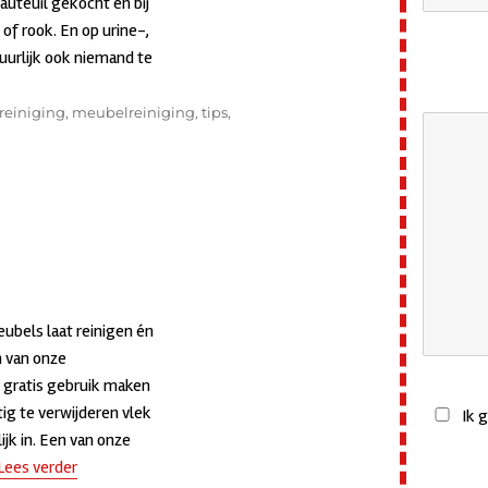
auteuil gekocht en bij
of rook. En op urine-,
tuurlijk ook niemand te
reiniging
,
meubelreiniging
,
tips
,
p
ntgeuren
ubels laat reinigen én
 van onze
r gratis gebruik maken
tig te verwijderen vlek
Ik 
ijk in. Een van onze
Lees verder
“Vlekkenservice”