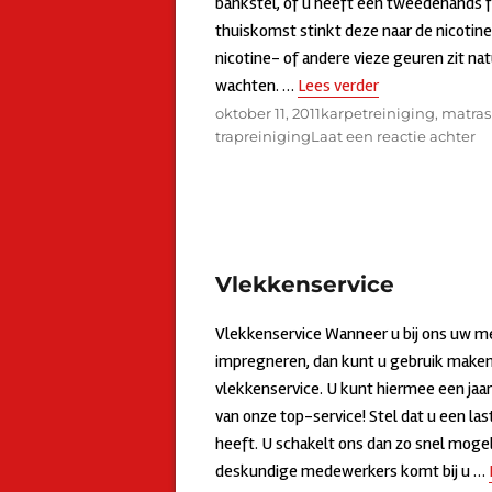
bankstel, of u heeft een tweedehands f
thuiskomst stinkt deze naar de nicotine 
nicotine- of andere vieze geuren zit na
wachten. …
Lees verder
“Ontgeuren”
Geplaatst
oktober 11, 2011
Categorieën
karpetreiniging
,
matras
op
trapreiniging
Laat een reactie achter
o
O
Vlekkenservice
Vlekkenservice Wanneer u bij ons uw me
impregneren, dan kunt u gebruik maken
vlekkenservice. U kunt hiermee een jaa
van onze top-service! Stel dat u een las
heeft. U schakelt ons dan zo snel mogel
deskundige medewerkers komt bij u …