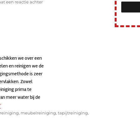
at een reactie achter
op
Vlekkenservice
eschikken we over een
elen en reinigen we de
nigingsmethode is zeer
pervlakken. Zowel
einiging prima te
van meer water bij de
r
“Dieptereiniging”
reiniging
,
meubelreiniging
,
tapijtreiniging
,
p
eptereiniging